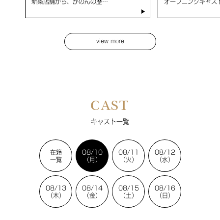
新築店舗から、かのんの歴…
オープニングキャス
view more
CAST
キャスト一覧
在籍
08/10
08/11
08/12
一覧
（月）
（火）
（水）
08/13
08/14
08/15
08/16
（木）
（金）
（土）
（日）